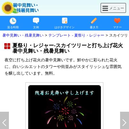
メニュー
送る時期
文例
はがきデザイン
書き方
マナー
暑中見舞い・残暑見舞い
テンプレート - 夏祭り・レジャー
スカイツリ
夏祭り・レジャー-スカイツリーと打ち上げ花火
暑中見舞い・残暑見舞い
夜空に打ち上げ花火の暑中見舞いです。鮮やかに彩られた花火
に、白いシルエットのタワーや街並みがスタイリッシュな雰囲気
を醸し出しています。無料。